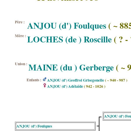
Père :
ANJOU (d') Foulques
( ~ 885
Mère :
LOCHES (de ) Roscille
( ? - 
Union :
MAINE (du ) Gerberge
( ~ 9
Enfants :
ANJOU (d') Geoffroi Grisegonelle
( ~ 940 - 987 )
ANJOU (d') Adélaïde
( 942 - 1026 )
ANJOU (d') Fou
ANJOU (d') Foulques