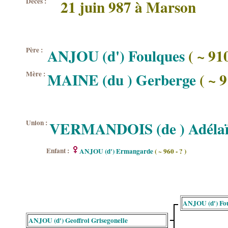
Décès :
21 juin 987 à Marson
Père :
ANJOU (d') Foulques
( ~ 910
Mère :
MAINE (du ) Gerberge
( ~ 9
Union :
VERMANDOIS (de ) Adélaï
Enfant :
ANJOU (d') Ermangarde
( ~ 960 - ? )
ANJOU (d') Fo
ANJOU (d') Geoffroi Grisegonelle