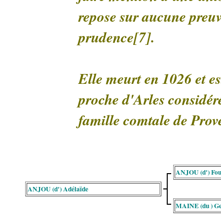
repose sur aucune preuve
prudence[7].
Elle meurt en 1026 et 
proche d'Arles considér
famille comtale de Prov
ANJOU (d') Fou
ANJOU (d') Adélaïde
MAINE (du ) G