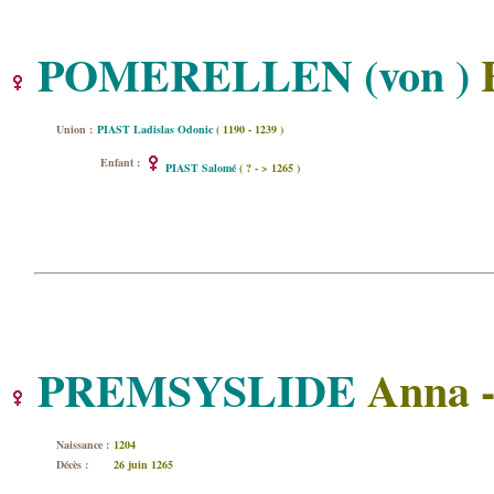
POMERELLEN (von )
H
Union :
PIAST Ladislas Odonic
( 1190 - 1239 )
Enfant :
PIAST Salomé
( ? - > 1265 )
PREMSYSLIDE
Anna 
Naissance :
1204
Décès :
26 juin 1265