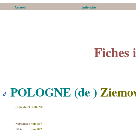
Accueil
Individus
Fiches 
POLOGNE (de )
Ziemov
- Duc de POLOGNE
Naissance :
vers 837
Décès :
vers 892