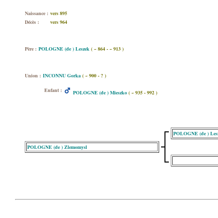
Naissance :
vers 895
Décès :
vers 964
Père :
POLOGNE (de ) Leszek
( ~ 864 - ~ 913 )
Union :
INCONNU Gorka
( ~ 900 - ? )
Enfant :
POLOGNE (de ) Mieszko
( ~ 935 - 992 )
POLOGNE (de ) Les
POLOGNE (de ) Zlemomysl