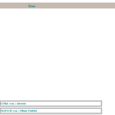
Etats
GÖRZ (von ) Albrecht
MATSCH (von ) Offmei Utelhild