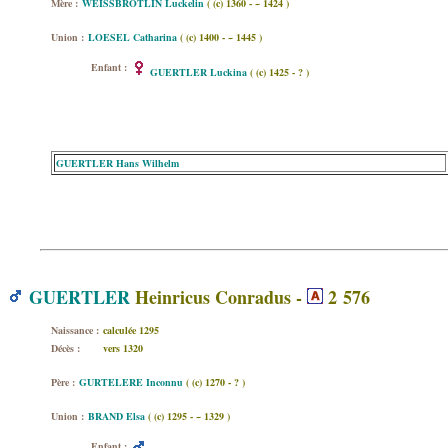
Mère :
WEISSBRÖTLIN Luckelin
( (c) 1360 - ~ 1424 )
Union :
LOESEL Catharina
( (c) 1400 - ~ 1445 )
Enfant :
GUERTLER Luckina
( (c) 1425 - ? )
GUERTLER Hans Wilhelm
GUERTLER
Heinricus Conradus -
2 576
Naissance :
calculée 1295
Décès :
vers 1320
Père :
GURTELERE Inconnu
( (c) 1270 - ? )
Union :
BRAND Elsa
( (c) 1295 - ~ 1329 )
Enfant :