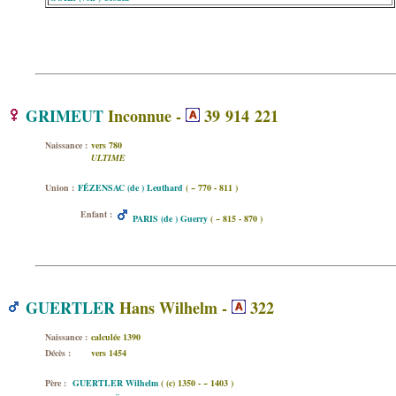
GRIMEUT
Inconnue -
39 914 221
Naissance :
vers 780
ULTIME
Union :
FÉZENSAC (de ) Leuthard
( ~ 770 - 811 )
Enfant :
PARIS (de ) Guerry
( ~ 815 - 870 )
GUERTLER
Hans Wilhelm -
322
Naissance :
calculée 1390
Décès :
vers 1454
Père :
GUERTLER Wilhelm
( (c) 1350 - ~ 1403 )