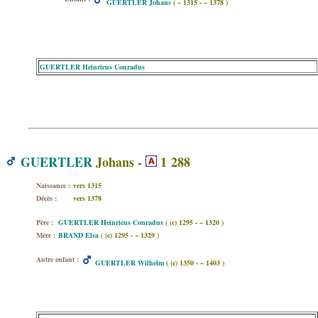
GUERTLER Johans
( ~ 1315 - ~ 1378 )
GUERTLER Heinricus Conradus
GUERTLER
Johans -
1 288
Naissance :
vers 1315
Décès :
vers 1378
Père :
GUERTLER Heinricus Conradus
( (c) 1295 - ~ 1320 )
Mère :
BRAND Elsa
( (c) 1295 - ~ 1329 )
Autre enfant :
GUERTLER Wilhelm
( (c) 1350 - ~ 1403 )