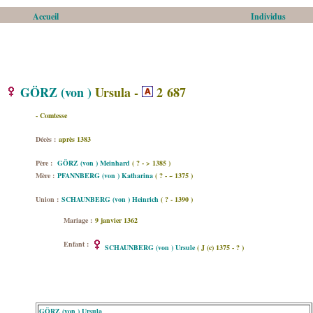
Accueil
Individus
GÖRZ (von )
Ursula -
2 687
- Comtesse
Décès :
après 1383
Père :
GÖRZ (von ) Meinhard
( ? - > 1385 )
Mère :
PFANNBERG (von ) Katharina
( ? - ~ 1375 )
Union :
SCHAUNBERG (von ) Heinrich
( ? - 1390 )
Mariage :
9 janvier 1362
Enfant :
SCHAUNBERG (von ) Ursule
( J (c) 1375 - ? )
GÖRZ (von ) Ursula